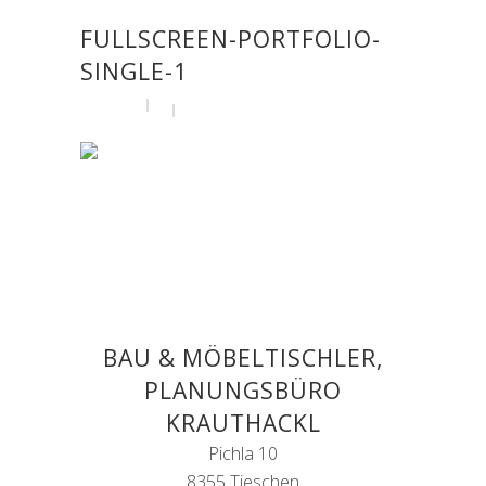
FULLSCREEN-PORTFOLIO-
SINGLE-1
by
admin
25. April 2016
BAU & MÖBELTISCHLER,
PLANUNGSBÜRO
KRAUTHACKL
Pichla 10
8355 Tieschen