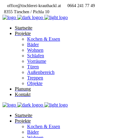
office@tischlerei-krauthackl.at
0664 241 77 49
8355 Tieschen / Pichla 10
Startseite
Projekte
Kochen & Essen
Bäder
Wohnen
Schlafen
Vorräume
Türen
Außenbereich
Treppen
Objekte
Planung
Kontakt
Startseite
Projekte
Kochen & Essen
Bäder
Wohnen