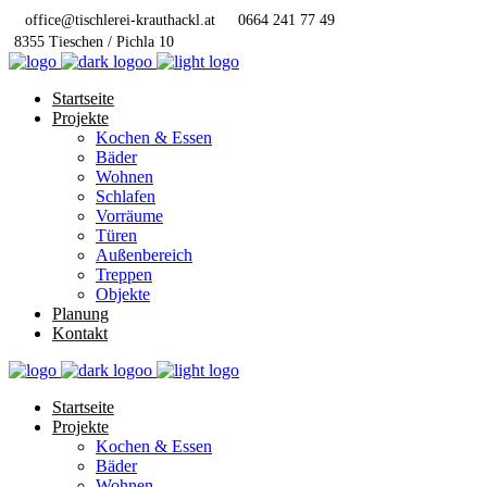
office@tischlerei-krauthackl.at
0664 241 77 49
8355 Tieschen / Pichla 10
Startseite
Projekte
Kochen & Essen
Bäder
Wohnen
Schlafen
Vorräume
Türen
Außenbereich
Treppen
Objekte
Planung
Kontakt
Startseite
Projekte
Kochen & Essen
Bäder
Wohnen