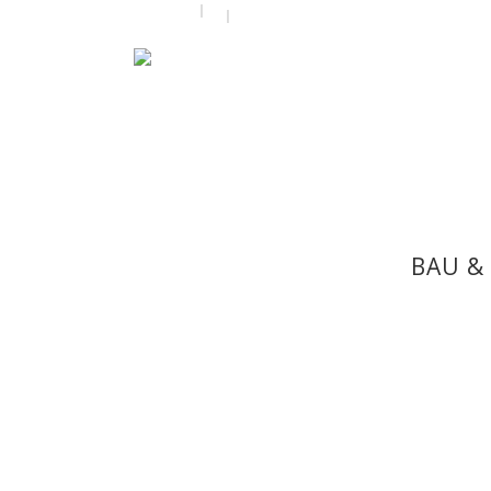
by
admin
26. April 2016
BAU &