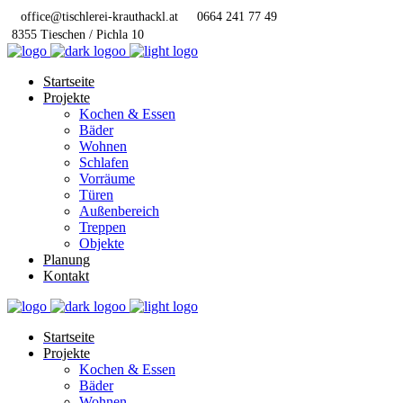
office@tischlerei-krauthackl.at
0664 241 77 49
8355 Tieschen / Pichla 10
Startseite
Projekte
Kochen & Essen
Bäder
Wohnen
Schlafen
Vorräume
Türen
Außenbereich
Treppen
Objekte
Planung
Kontakt
Startseite
Projekte
Kochen & Essen
Bäder
Wohnen