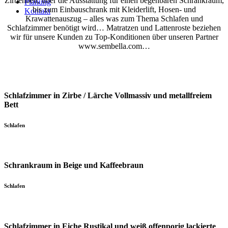
Zirbenbett, über die Ausstattung für einen begehbaren Schrankraum,
Planung
bis zum Einbauschrank mit Kleiderlift, Hosen- und
Kontakt
Krawattenauszug – alles was zum Thema Schlafen und
Schlafzimmer benötigt wird… Matratzen und Lattenroste beziehen
wir für unsere Kunden zu Top-Konditionen über unseren Partner
www.sembella.com…
Schlafzimmer in Zirbe / Lärche Vollmassiv und metallfreiem
Bett
Schlafen
Schrankraum in Beige und Kaffeebraun
Schlafen
Schlafzimmer in Eiche Rustikal und weiß offenporig lackierte