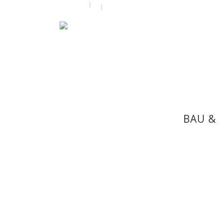
by
admin
6. Mai 2016
BAU &