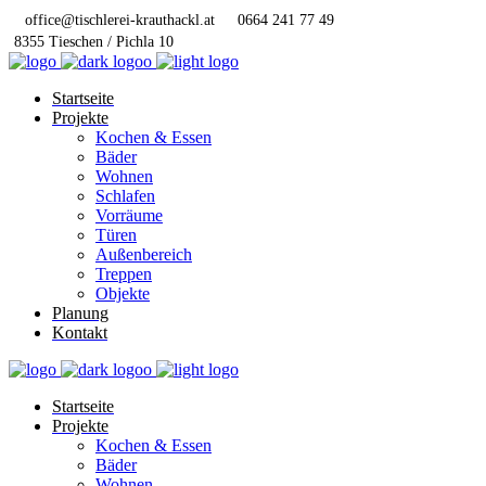
office@tischlerei-krauthackl.at
0664 241 77 49
8355 Tieschen / Pichla 10
Startseite
Projekte
Kochen & Essen
Bäder
Wohnen
Schlafen
Vorräume
Türen
Außenbereich
Treppen
Objekte
Planung
Kontakt
Startseite
Projekte
Kochen & Essen
Bäder
Wohnen