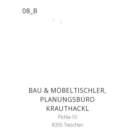
08_B
by
administrator
9. September 2020
BAU & MÖBELTISCHLER,
PLANUNGSBÜRO
KRAUTHACKL
Pichla 10
8355 Tieschen