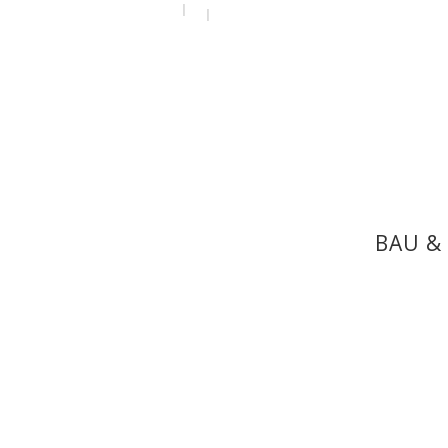
by
admin
31. Juli 2020
BAU &