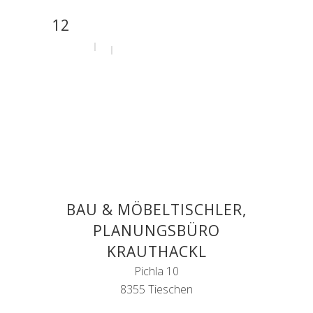
12
by
admin
31. Juli 2020
BAU & MÖBELTISCHLER,
PLANUNGSBÜRO
KRAUTHACKL
Pichla 10
8355 Tieschen