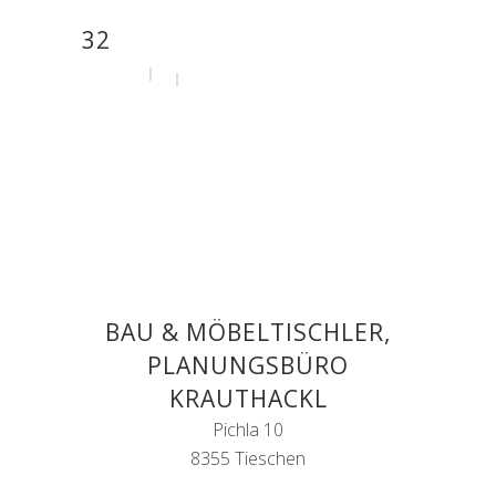
32
by
admin
29. Juli 2020
BAU & MÖBELTISCHLER,
PLANUNGSBÜRO
KRAUTHACKL
Pichla 10
8355 Tieschen