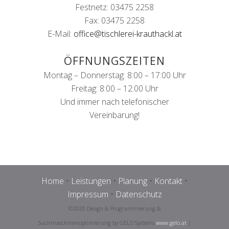
Festnetz: 03475 2258
Fax: 03475 2258
E-Mail:
office@tischlerei-krauthackl.at
ÖFFNUNGSZEITEN
Montag – Donnerstag: 8:00 – 17:00 Uhr
Freitag: 8:00 – 12:00 Uhr
Und immer nach telefonischer
Vereinbarung!
Home
•
Leistungen
•
Planung
•
Kontakt
•
Impressum
•
Datenschutz
©2020 Design & Programmierung &
Suchmaschinenoptimierung by GELO Systems
www.gelo.at
|