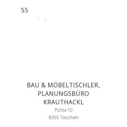
55
by
admin
31. Juli 2020
BAU & MÖBELTISCHLER,
PLANUNGSBÜRO
KRAUTHACKL
Pichla 10
8355 Tieschen