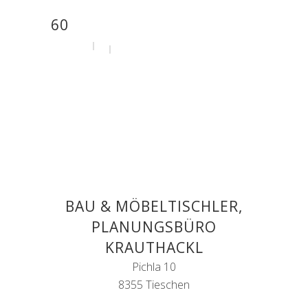
60
by
admin
31. Juli 2020
BAU & MÖBELTISCHLER,
PLANUNGSBÜRO
KRAUTHACKL
Pichla 10
8355 Tieschen