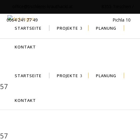
office@tischlerei-krauthackl.at
8355 Tieschen /
0664 241 77 49
Pichla 10
STARTSEITE
PROJEKTE
PLANUNG
KONTAKT
STARTSEITE
PROJEKTE
PLANUNG
57
KONTAKT
57