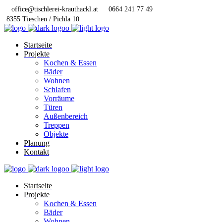
office@tischlerei-krauthackl.at
0664 241 77 49
8355 Tieschen / Pichla 10
Startseite
Projekte
Kochen & Essen
Bäder
Wohnen
Schlafen
Vorräume
Türen
Außenbereich
Treppen
Objekte
Planung
Kontakt
Startseite
Projekte
Kochen & Essen
Bäder
Wohnen