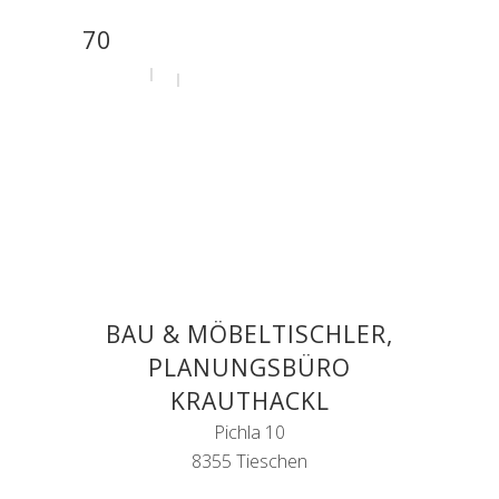
70
by
admin
31. Juli 2020
BAU & MÖBELTISCHLER,
PLANUNGSBÜRO
KRAUTHACKL
Pichla 10
8355 Tieschen