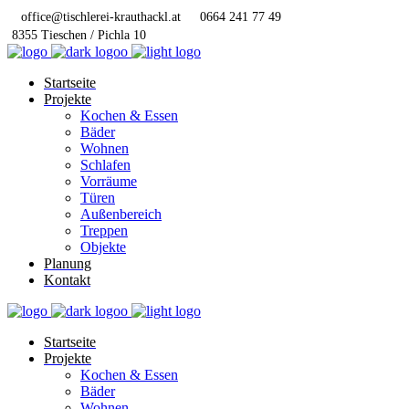
office@tischlerei-krauthackl.at
0664 241 77 49
8355 Tieschen / Pichla 10
Startseite
Projekte
Kochen & Essen
Bäder
Wohnen
Schlafen
Vorräume
Türen
Außenbereich
Treppen
Objekte
Planung
Kontakt
Startseite
Projekte
Kochen & Essen
Bäder
Wohnen