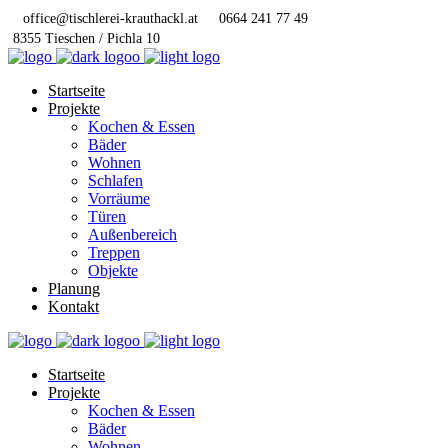
office@tischlerei-krauthackl.at
0664 241 77 49
8355 Tieschen / Pichla 10
Startseite
Projekte
Kochen & Essen
Bäder
Wohnen
Schlafen
Vorräume
Türen
Außenbereich
Treppen
Objekte
Planung
Kontakt
Startseite
Projekte
Kochen & Essen
Bäder
Wohnen